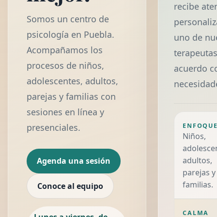
recibe ate
Somos un centro de
personali
psicología en Puebla.
uno de nu
Acompañamos los
terapeutas
procesos de niños,
acuerdo c
adolescentes, adultos,
necesidad
parejas y familias con
sesiones en línea y
ENFOQU
presenciales.
Niños,
adolesce
adultos,
Agenda una sesión
parejas y
familias.
Conoce al equipo
CALMA
Lunes a viernes, de