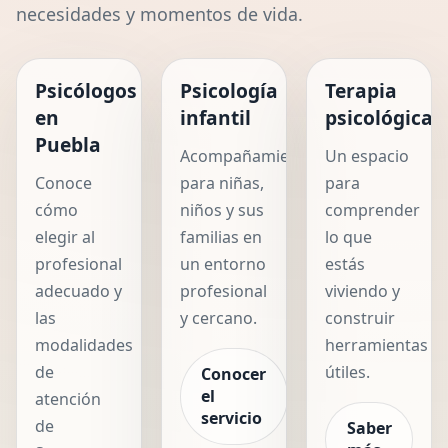
y pa...
necesidades y momentos de vida.
Psicólogos
Psicología
Terapia
en
infantil
psicológica
Puebla
Acompañamiento
Un espacio
Conoce
para niñas,
para
cómo
niños y sus
comprender
elegir al
familias en
lo que
profesional
un entorno
estás
adecuado y
profesional
viviendo y
las
y cercano.
construir
modalidades
herramientas
de
útiles.
Conocer
el
atención
servicio
de
Saber