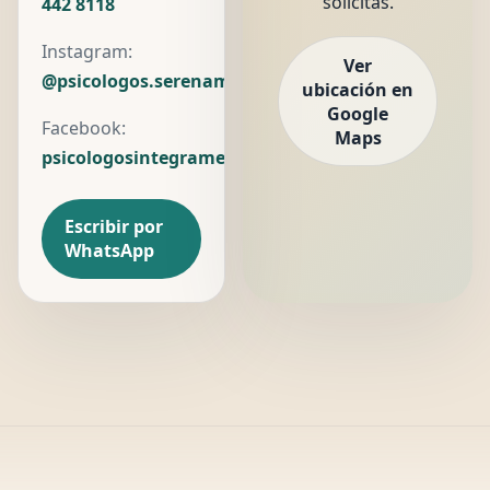
solicitas.
442 8118
Instagram:
Ver
@psicologos.serenamente
ubicación en
Google
Facebook:
Maps
psicologosintegramente
Escribir por
WhatsApp