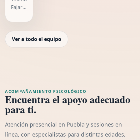
Cuenta
psicoanalítico....
clínico
Psicología
Fajardo
con
enfocado
por la
Ponce
formación
en
Universidad
es
en
riesgo
Iberoamericana
psicóloga
diagnóstic
suicida,
Puebla
clínica
Ver a todo el equipo
e
con...
y
con
intervenc...
cuenta...
experiencia
en
psicoterapia
infantil,
atención
ACOMPAÑAMIENTO PSICOLÓGICO
de
Encuentra el apoyo adecuado
personas
para ti.
adultas,
orientación
Atención presencial en Puebla y sesiones en
a
madres
línea, con especialistas para distintas edades,