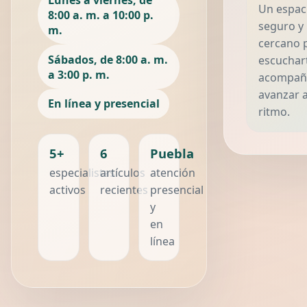
Un espac
8:00 a. m. a 10:00 p.
seguro y
m.
cercano 
Sábados, de 8:00 a. m.
escuchar
a 3:00 p. m.
acompaña
avanzar a
En línea y presencial
ritmo.
5+
6
Puebla
especialistas
artículos
atención
activos
recientes
presencial
y
en
línea