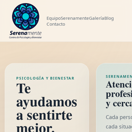
Equipo
Serenamente
Galería
Blog
Contacto
SERENAME
PSICOLOGÍA Y BIENESTAR
Atenc
Te
profes
ayudamos
y cerc
a sentirte
Cada pers
mejor.
cada situa