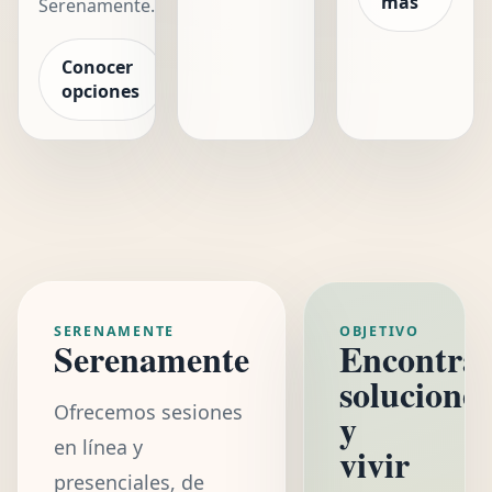
más
Serenamente.
Conocer
opciones
SERENAMENTE
OBJETIVO
Serena
mente
Encontra
soluciones
Ofrecemos sesiones
y
en línea y
vivir
presenciales, de