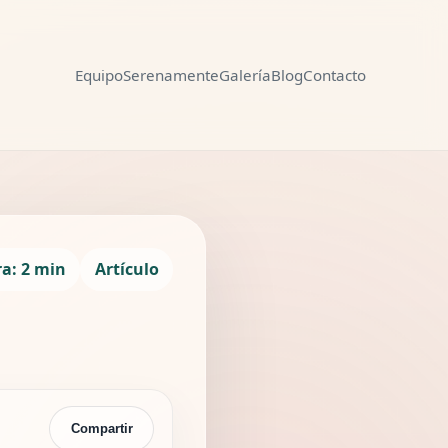
Equipo
Serenamente
Galería
Blog
Contacto
Compartir
ra: 2 min
Artículo
Compartir