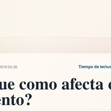
LEYENDO
¿Lo que como afecta cómo me siento?
2 min de lectura
Tiempo de lectu
2019-02-26
ue como afecta
ento?