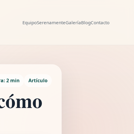
Equipo
Serenamente
Galería
Blog
Contacto
Compartir
ra: 2 min
Artículo
 cómo