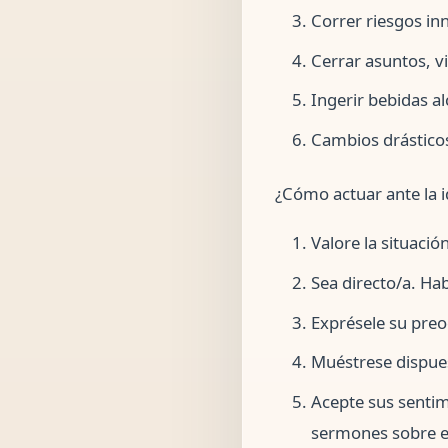
Correr riesgos in
Cerrar asuntos, v
Ingerir bebidas a
Cambios drástico
¿Cómo actuar ante la i
Valore la situació
Sea directo/a. Hab
Exprésele su pre
Muéstrese dispues
Acepte sus sentimi
sermones sobre el 