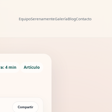
Equipo
Serenamente
Galería
Blog
Contacto
Compartir
ra: 4 min
Artículo
Compartir