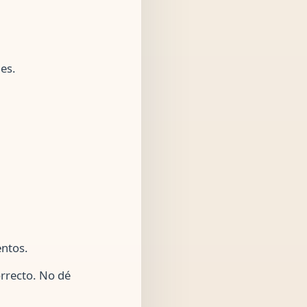
es.
entos.
orrecto. No dé