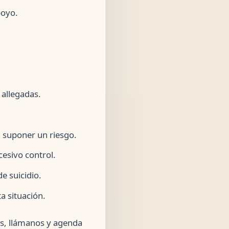
poyo.
 allegadas.
 suponer un riesgo.
cesivo control.
e suicidio.
a situación.
as, llámanos y agenda