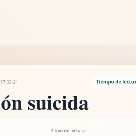
LEYENDO
Ideación suicida
4 min de lectura
Tiempo de lectu
017-03-21
ión suicida
4 min de lectura