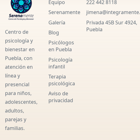
Equipo
222 442 8118
Serenamente
jimena@integramente
Galería
Privada 45B Sur 4924,
Puebla
Centro de
Blog
psicología y
Psicólogos
en Puebla
bienestar en
Puebla, con
Psicología
infantil
atención en
línea y
Terapia
psicológica
presencial
para niños,
Aviso de
privacidad
adolescentes,
adultos,
parejas y
familias.