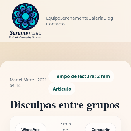
Equipo
Serenamente
Galería
Blog
Contacto
LEYENDO
Disculpas entre
WhatsApp
Compartir
grupos
2 min de lectura
Tiempo de lectura: 2 min
Mariel Mitre · 2021-
09-14
Artículo
Disculpas entre grupos
2 min
de
WhatsApp
Compartir