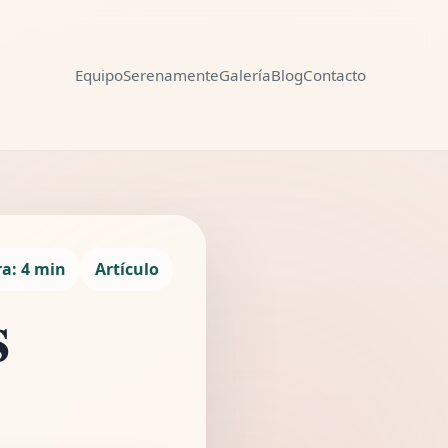
Equipo
Serenamente
Galería
Blog
Contacto
Compartir
ra: 4 min
Artículo
s