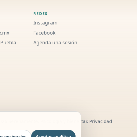
REDES
Instagram
e.mx
Facebook
 Puebla
Agenda una sesión
026 Serenamente. Psicología y bienestar.
Privacidad
r opcionales
Aceptar analítica