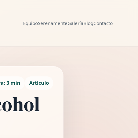
Equipo
Serenamente
Galería
Blog
Contacto
Compartir
ra: 3 min
Artículo
cohol