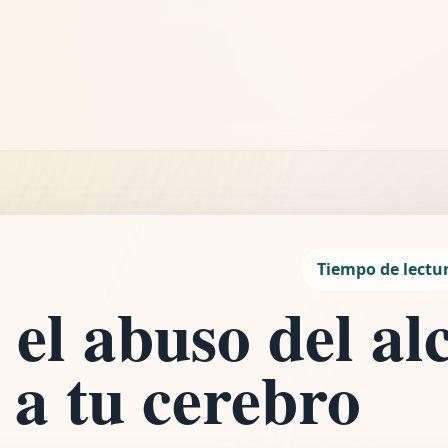
LEYENDO
Cómo el abuso del alcohol afecta a tu cerebro
3 min de lectura
Tiempo de lectu
el abuso del al
 a tu cerebro