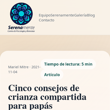
Equipo
Serenamente
Galería
Blog
Contacto
LEYENDO
Cinco consejos de
crianza
WhatsApp
Compartir
compartida para
papás
Tiempo de lectura: 5 min
5 min de lectura
Mariel Mitre · 2021-
11-04
Artículo
Cinco consejos de
crianza compartida
para papás